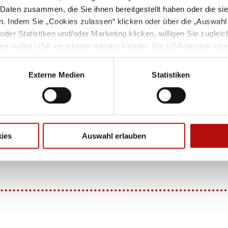
 Daten zusammen, die Sie ihnen bereitgestellt haben oder die s
. Indem Sie „Cookies zulassen“ klicken oder über die „Auswahl
er Statistiken und/oder Marketing klicken, willigen Sie zugleich 
Wä
ten in den USA verarbeitet werden können. Die USA werden vom
ards unzureichendem Datenschutzniveau eingestuft. Dies result
 Betroffene_r durch U.S. Behörden, zu Kontroll- und Überwachun
Externe Medien
Statistiken
nen ein effektiver Rechtsschutz gegen solche Maßnahmen zur V
25 €
hindern möchten, klicken Sie die Schaltfläche „Nur notwendige 
erer Datenschutzerklärung.
ies
Auswahl erlauben