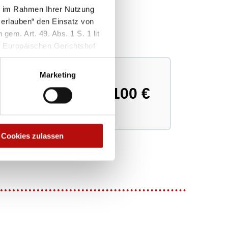
ie im Rahmen Ihrer Nutzung
 erlauben“ den Einsatz von
gem. Art. 49. Abs. 1 S. 1 lit
hle dein Hilfspackerl:
 Europäischen Gerichtshof
iert insbesondere aus dem
Am beliebtesten
gszwecken verarbeitet
Marketing
erfügung steht. Soweit Sie
45 €
100 €
Cookies verwenden“. Weitere
Cookies zulassen
Sicher