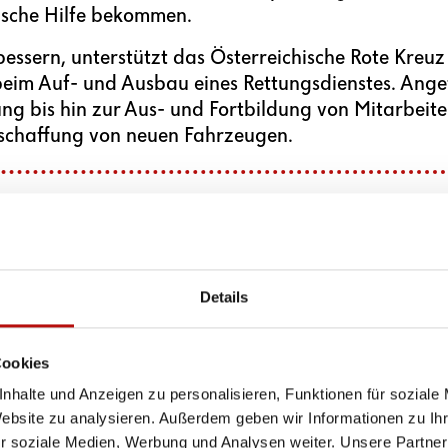
ische Hilfe bekommen.
bessern, unterstützt das Österreichische Rote Kreu
beim Auf- und Ausbau eines Rettungsdienstes. Ange
ng bis hin zur Aus- und Fortbildung von Mitarbeit
nschaffung von neuen Fahrzeugen.
Du entscheidest, wie du
25 €
tragen zu
Treibsto
Details
45 €
ermöglichen den
s
Menschen.
Cookies
nhalte und Anzeigen zu personalisieren, Funktionen für soziale
100 €
tragen dazu bei,
Website zu analysieren. Außerdem geben wir Informationen zu I
einsatzbereit
zu halten.
r soziale Medien, Werbung und Analysen weiter. Unsere Partner