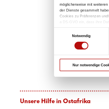
möglicherweise mit weiteren
der Dienste gesammelt haben
Cookies zu Präferenzen und/od
a DS-GVO ein, dass ihre Da
als Staat mit nach EU-Stand
Einwilligungsauswahl
Risiko, dass Ihre Daten als
Notwendig
werden können, ohne dass Ih
eine solche Verarbeitung ver
Hinweise finden Sie in uns
Nur notwendige Cook
Unsere Hilfe in Ostafrika