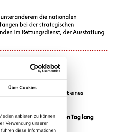
z unteranderem die nationalen
fangen bei der strategischen
enden im Rettungsdienst, der Ausstattung
 hilfst:
ff- und Fahrkosten
bei.
Über Cookies
icheren
Krankentransport
eines
 Medien anbieten zu können
 ein Rettungsfahrzeug
einen Tag lang
hrer Verwendung unserer
 führen diese Informationen