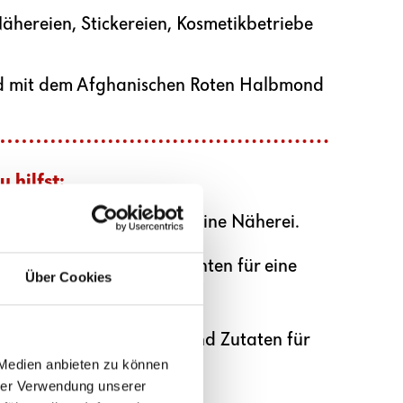
ähereien, Stickereien, Kosmetikbetriebe
e und mit dem Afghanischen Roten Halbmond
 hilfst:
f eines Stoffpakets für eine Näherei.
auf von Elektro-Komponenten für eine
Über Cookies
auf von Küchengeräten und Zutaten für
 Medien anbieten zu können
hrer Verwendung unserer