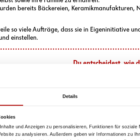
lbst sowie ihre Familie zu ernähren.
urden bereits Bäckereien, Keramikmanufakturen, N
eile so viele Aufträge, dass sie in Eigeninitiativ
nd einstellen.
Du entscheidest, wie du
25 €
ermöglichen den Kau
50 €
ermöglichen den K
Details
Lampen-Manufaktur.
Cookies
90 €
ermöglichen den K
nhalte und Anzeigen zu personalisieren, Funktionen für soziale
eine Bäckerei.
Website zu analysieren. Außerdem geben wir Informationen zu I