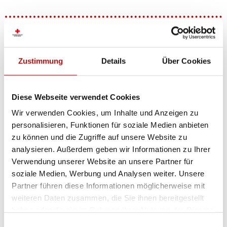
Katastrophenhilfe weltweit
Zustimmung
Details
Über Cookies
Die Rotkreuz-Katastrophenhilfe ist in Österreich und
weltweit im Einsatz. Bei internationalen
Katastrophen ergänzt das Österreichische Rote
Diese Webseite verwendet Cookies
Kreuz die Kapazitäten der lokalen Rotkreuz- oder
Wir verwenden Cookies, um Inhalte und Anzeigen zu
Rothalbmond Gesellschaft mit dem, was national
personalisieren, Funktionen für soziale Medien anbieten
oder regional gerade nicht verfügbar ist. Dazu
zu können und die Zugriffe auf unsere Website zu
gehören unter anderem die Bereitstellung von
analysieren. Außerdem geben wir Informationen zu Ihrer
Hilfsgütern, finanzielle Unterstützung aber auch
Verwendung unserer Website an unsere Partner für
die Entsendung von Spezialist:innen.
soziale Medien, Werbung und Analysen weiter. Unsere
Partner führen diese Informationen möglicherweise mit
weiteren Daten zusammen, die Sie ihnen bereitgestellt
haben oder die sie im Rahmen Ihrer Nutzung der Dienste
gesammelt haben. Indem Sie „Cookies zulassen“ klicken
Einwilligungsauswahl