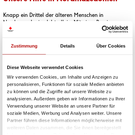
Knapp ein Drittel der älteren Menschen in
Nordmazedonien lebt allein. Mit einer Pension von
umgerechnet 100 bis 200 Euro kommen die
Senior:innen kaum über die Runden. Der Zukauf
von privaten Unterstützungsleistungen ist
Zustimmung
Details
Über Cookies
unmöglich leistbar.
Das Rote Kreuz entlastet das Gesundheitssystem mit
Diese Webseite verwendet Cookies
Krankentransportwägen und einer Rufhilfe-
Wir verwenden Cookies, um Inhalte und Anzeigen zu
Leitstelle.Das Rufhilfe-Gerät wird mit dem Telefon
personalisieren, Funktionen für soziale Medien anbieten
verbunden, im Notfall drückt man den Knopf am
zu können und die Zugriffe auf unsere Website zu
Rufhilfe-Armband und hat Sprachverbindung zur
analysieren. Außerdem geben wir Informationen zu Ihrer
Leitstelle. Je nachdem, was passiert ist, wird eine
Verwendung unserer Website an unsere Partner für
Rotkreuz-Heimhilfe, ein freiwilliger First Responder
soziale Medien, Werbung und Analysen weiter. Unsere
oder ein Krankentransport zum Notfallort
Partner führen diese Informationen möglicherweise mit
geschickt.
weiteren Daten zusammen, die Sie ihnen bereitgestellt
haben oder die sie im Rahmen Ihrer Nutzung der Dienste