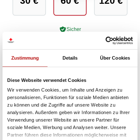
30 €
60 €
120 €
Sicher
Zustimmung
Details
Über Cookies
Katastrophenhilfe weltweit
Diese Webseite verwendet Cookies
Die Rotkreuz-Katastrophenhilfe ist in Österreich und
Wir verwenden Cookies, um Inhalte und Anzeigen zu
weltweit im Einsatz. Bei internationalen
personalisieren, Funktionen für soziale Medien anbieten
Katastrophen ergänzt das Österreichische Rote
zu können und die Zugriffe auf unsere Website zu
Kreuz die Kapazitäten der lokalen Rotkreuz- oder
analysieren. Außerdem geben wir Informationen zu Ihrer
Rothalbmond Gesellschaft mit dem, was national
Verwendung unserer Website an unsere Partner für
oder regional gerade nicht verfügbar ist. Dazu
soziale Medien, Werbung und Analysen weiter. Unsere
gehören unter anderem die Bereitstellung von
Partner führen diese Informationen möglicherweise mit