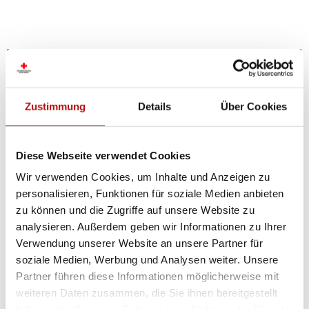
Unsere Hilfe in Armenien
Zustimmung
Details
Über Cookies
Das Österreichische Rote Kreuz arbeitet bereits seit
einigen Jahren eng mit dem Armenischen Roten
Kreuz zusammen und hat sogar eine eigene
Diese Webseite verwendet Cookies
Vertretung in Jerewan.
Wir verwenden Cookies, um Inhalte und Anzeigen zu
Im Fokus der Zusammenarbeit stehen Projekte im
personalisieren, Funktionen für soziale Medien anbieten
Gesundheitsbereich, wie etwa die Renovierung eines
zu können und die Zugriffe auf unsere Website zu
Pflegeheims, der Aufbau freiwilliger First Responder
analysieren. Außerdem geben wir Informationen zu Ihrer
für Feuer- und Rettungseinsätze, die Smiley Clubs
Verwendung unserer Website an unsere Partner für
sowie die finanzielle und soziale Unterstützung
soziale Medien, Werbung und Analysen weiter. Unsere
geflüchteter Menschen aus Bergkarabach.
Partner führen diese Informationen möglicherweise mit
weiteren Daten zusammen, die Sie ihnen bereitgestellt