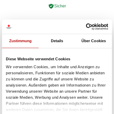
Sicher
Unsere Hilfe in Österreich: Armut
Zustimmung
Details
Über Cookies
Die
Individuelle Spontanhilfe
des Roten Kreuzes
hilft Menschen in akuten Notsituationen.
Diese Webseite verwendet Cookies
Damit diese Notsituation nicht zum Dauerzustand
Wir verwenden Cookies, um Inhalte und Anzeigen zu
wird, unterstützen wir durch rasche und
personalisieren, Funktionen für soziale Medien anbieten
individuelle Beratung, Information über gesetzliche
zu können und die Zugriffe auf unsere Website zu
Ansprüche, Vernetzung mit anderen
analysieren. Außerdem geben wir Informationen zu Ihrer
Betreuungseinrichtungen und einmalige finanzielle
Verwendung unserer Website an unsere Partner für
und materielle Überbrückungshilfen in Form von
soziale Medien, Werbung und Analysen weiter. Unsere
Gutscheinen oder notwendigen Anschaffungen.
Partner führen diese Informationen möglicherweise mit
weiteren Daten zusammen, die Sie ihnen bereitgestellt