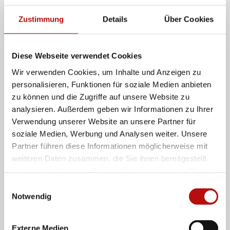
sicheren, geschlechtersensiblen und inklusiven
Wasser- und Sanitäreinrichtungen in Schulen und
Zustimmung
Details
Über Cookies
Zeltsiedlungen sowie Wissensvermittlung über
Hygienepraktiken und Krankheitsprävention.
Diese Webseite verwendet Cookies
Wir verwenden Cookies, um Inhalte und Anzeigen zu
personalisieren, Funktionen für soziale Medien anbieten
zu können und die Zugriffe auf unsere Website zu
analysieren. Außerdem geben wir Informationen zu Ihrer
Verwendung unserer Website an unsere Partner für
soziale Medien, Werbung und Analysen weiter. Unsere
Partner führen diese Informationen möglicherweise mit
weiteren Daten zusammen, die Sie ihnen bereitgestellt
haben oder die sie im Rahmen Ihrer Nutzung der Dienste
gesammelt haben. Indem Sie „Cookies zulassen“ klicken
Einwilligungsauswahl
oder über die „Auswahl erlauben“ den Einsatz von
Notwendig
Deine Spende unterstützt unsere Projekte im
Cookies zu Präferenzen und/oder Statistiken und/oder
Nahen Osten.
Marketing klicken, willigen Sie zugleich gem. Art. 49.
Externe Medien