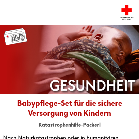
Babypflege-Set für die sichere
Versorgung von Kindern
Katastrophenhilfe-Packerl
Nach Naturkatastrophen oder in humanitären