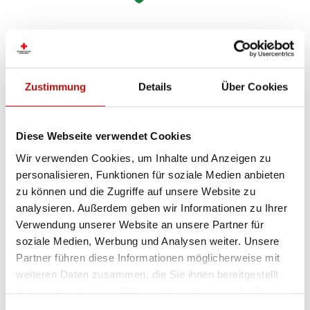
Zustimmung
Details
Über Cookies
Katastrophenhilfe weltweit
Die Rotkreuz-Katastrophenhilfe ist in Österreich und
Diese Webseite verwendet Cookies
weltweit im Einsatz. Bei internationalen
Wir verwenden Cookies, um Inhalte und Anzeigen zu
Katastrophen ergänzt das Österreichische Rote
personalisieren, Funktionen für soziale Medien anbieten
Kreuz die Kapazitäten der lokalen Rotkreuz- oder
zu können und die Zugriffe auf unsere Website zu
Rothalbmond Gesellschaft mit dem, was national
analysieren. Außerdem geben wir Informationen zu Ihrer
oder regional gerade nicht verfügbar ist. Dazu
Verwendung unserer Website an unsere Partner für
gehören unter anderem die Bereitstellung von
soziale Medien, Werbung und Analysen weiter. Unsere
Hilfsgütern, finanzielle Unterstützung aber auch
Partner führen diese Informationen möglicherweise mit
die Entsendung von Spezialist:innen.
weiteren Daten zusammen, die Sie ihnen bereitgestellt
haben oder die sie im Rahmen Ihrer Nutzung der Dienste
gesammelt haben. Indem Sie „Cookies zulassen“ klicken