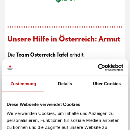
Unsere Hilfe in Österreich: Armut
Die
Team Österreich Tafel
erhält
Lebensmittelspenden wie Brot, Obst, Gemüse
oder andere Nahrungsmittel und fallweise
auch Hygieneartikel. Dabei wird eng mit
Supermärkten, Landwirten und
Zustimmung
Details
Über Cookies
Lebensmittelproduzenten zusammengearbeitet.
Es werden Produkte gesammelt, die noch
einwandfrei genießbar, aber aus diversen
Diese Webseite verwendet Cookies
Gründen nicht mehr verkäuflich sind. Die
Wir verwenden Cookies, um Inhalte und Anzeigen zu
Lebensmittel werden von den freiwilligen
personalisieren, Funktionen für soziale Medien anbieten
Helfer:innen der Team Österreich Tafel
zu können und die Zugriffe auf unsere Website zu